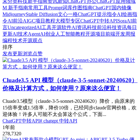
未分类
科技
新手指南
资讯新知
ChatGPT办公
ChatGPT应用领域
M 新手指南
常用工具
Prompt词库
作图指南
ChatGPT国内镜像
Midjourney
Stable Diffusion
文心一格
ChatGPT提示指令
AI绘画指
令
AI前沿
AIGC项目教程
大模型专区
ChatGPT中转API
Sora
AI前
言
Uncategorized
AI工具
开源软件
AI资讯
科技前沿
科技资讯
每日
更新
AI技术
Agent
AI创业
人工智能
教程
开源项目
前端开发
周报
编程
技术
开源
观点
排序
发布
更新
浏览
点赞
Cluade3.5 API 模型（claude-3-5-sonnet-20240620）
价格及计算方式，如何使用？原来这么便宜！
Cluade3.5模型（claude-3-5-sonnet-20240620）降价，由原来的
15倍率变成1.5倍率，降价10倍，已经同步claude官网价格，欢
迎体验！许多人可能不太会算这个公式，下面...
ChatGPT中转API
# chatgpt 中转API
1年前
278,732
0