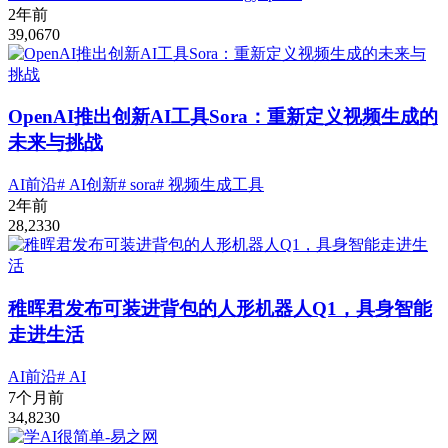
2年前
39,067
0
OpenAI推出创新AI工具Sora：重新定义视频生成的
未来与挑战
AI前沿
# AI创新
# sora
# 视频生成工具
2年前
28,233
0
稚晖君发布可装进背包的人形机器人Q1，具身智能
走进生活
AI前沿
# AI
7个月前
34,823
0