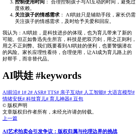
控制使用时间
： 合理控制孩子与AI互动的时间，避免过
度依赖。
关注孩子的情感需求
： AI哄娃只是辅助手段，家长仍需
关注孩子的情感需求，及时给予关爱和回应。
我认为：AI哄娃，是科技进步的体现，也为育儿带来了新的
可能。但正如鲁迅先生所言，科技是把双刃剑，用之正则利，
用之不正则弊。我们既要看到AI哄娃的便利，也要警惕潜在
的风险。家长应理性看待，合理使用，让AI成为育儿路上的
好帮手，而非替代品。
AI哄娃 #keywords
AI前沿
# 1
# 2
# ASR
# TTS
# 亲子互动
# 人工智能
# 大语言模型
#
情绪安抚
# 科技育儿
# 育儿神器
# 豆包
©
版权声明
文章版权归作者所有，未经允许请勿转载。
上一篇
AI艺术拍卖会引发争议：版权归属与伦理边界的挑战