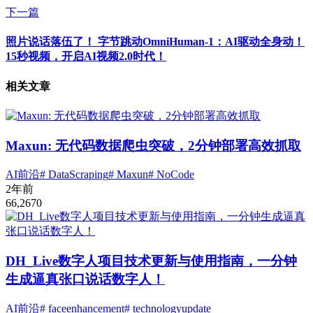
下一篇
照片说话落伍了！ 字节跳动OmniHuman-1：AI驱动全身动！
15秒视频，开启AI视频2.0时代！
相关文章
Maxun: 无代码数据爬虫突破，2分钟部署高效抓取
AI前沿
# DataScraping
# Maxun
# NoCode
2年前
66,267
0
DH_Live数字人项目技术更新与使用指南，一分钟
生成逼真张口说话数字人！
AI前沿
# faceenhancement
# technologyupdate