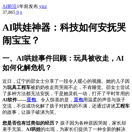
AI前沿
1年前发布
yizz
37,865
0
0
AI哄娃神器：科技如何安抚哭
闹宝宝？
一、AI哄娃事件回顾：玩具被收走，AI
如何化解危机？
近日，辽宁的邵女士分享了一段令人暖心的视频。她的儿子因
为
玩具工程车
被奶奶收走而哭闹不止，不肯睡觉。邵女士尝试
了多种方法都无法安抚，于是她灵机一动，打开了平时常用的
AI软件——
豆包
。令人惊喜的是，
豆包
用温柔的声音与孩子
交流，不仅成功化解了孩子对奶奶的不满，还通过讲述
工程车
的故事，让孩子破涕为笑。
您是否也有过类似的经历？
孩子因为各种原因哭闹，家长却
束手无策。
AI哄娃
的出现，为家长们提供了一种全新的解决