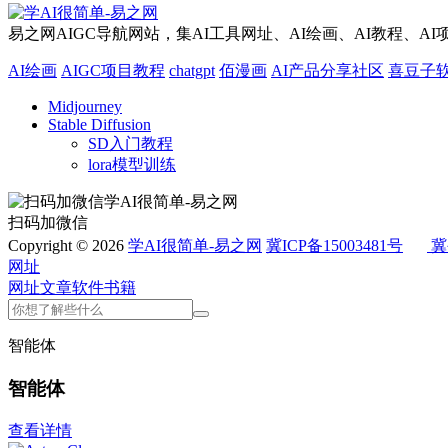
易之网AIGC导航网站，集AI工具网址、AI绘画、AI教程、A
AI绘画
AIGC项目教程
chatgpt
佰漫画
AI产品分享社区
喜豆子
Midjourney
Stable Diffusion
SD入门教程
lora模型训练
扫码加微信
Copyright © 2026
学AI很简单-易之网
冀ICP备15003481号
冀
网址
网址
文章
软件
书籍
智能体
智能体
查看详情