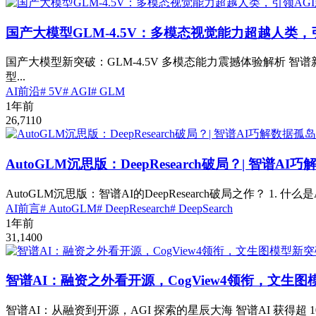
国产大模型GLM-4.5V：多模态视觉能力超越人类，
国产大模型新突破：GLM-4.5V 多模态能力震撼体验解析 智谱新
型...
AI前沿
# 5V
# AGI
# GLM
1年前
26,711
0
AutoGLM沉思版：DeepResearch破局？| 智谱A
AutoGLM沉思版：智谱AI的DeepResearch破局之作？ 1. 什么是A
AI前言
# AutoGLM
# DeepResearch
# DeepSearch
1年前
31,140
0
智谱AI：融资之外看开源，CogView4领衔，文生
智谱AI：从融资到开源，AGI 探索的星辰大海 智谱AI 获得超