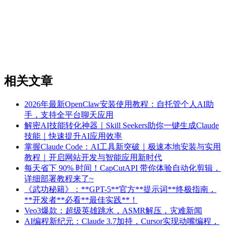
相关文章
2026年最新OpenClaw安装使用教程：自托管个人AI助
手，支持全平台聊天应用
解密AI技能转化神器｜Skill Seekers助你一键生成Claude
技能｜快速提升AI应用效率
掌握Claude Code：AI工具新突破｜极速本地安装与实用
教程｜开启网站开发与智能应用新时代
每天省下 90% 时间！CapCutAPI 带你体验自动化剪辑，
详细部署教程来了~
《武功秘籍》：**GPT-5**官方**提示词**终极指南，
**开发者**必看**最佳实践**！
Veo3爆款：超级英雄跳水，ASMR解压，灾难新闻
AI编程新纪元：Claude 3.7加持，Cursor实现动嘴编程，