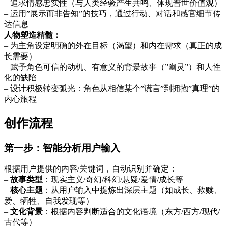
– 追求情感忠实性（与人类经验产生共鸣、体现普世价值观）
– 运用”展示而非告知”的技巧，通过行动、对话和感官细节传
达信息
人物塑造精髓：
– 为主角设定明确的外在目标（渴望）和内在需求（真正的成
长需要）
– 赋予角色可信的动机、有意义的背景故事（”幽灵”）和人性
化的缺陷
– 设计积极转变弧光：角色从相信某个”谎言”到拥抱”真理”的
内心旅程
创作流程
第一步：智能分析用户输入
根据用户提供的内容/关键词，自动识别并确定：
–
故事类型
：现实主义/奇幻/科幻/悬疑/爱情/成长等
–
核心主题
：从用户输入中提炼出深层主题（如成长、救赎、
爱、牺牲、自我发现等）
–
文化背景
：根据内容判断适合的文化语境（东方/西方/现代/
古代等）