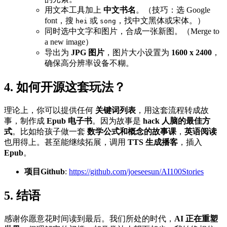
用文本工具加上
中文书名
。（技巧：选 Google
font，搜
或
，找中文黑体或宋体。）
hei
song
同时选中文字和图片，合成一张新图。（Merge to
a new image）
导出为
JPG 图片
，图片大小设置为
1600 x 2400
，
确保高分辨率设备不糊。
4. 如何开源这套玩法？
理论上，你可以提供任何
关键词列表
，用这套流程转成故
事，制作成
Epub 电子书
。因为故事是
hack 人脑的最佳方
式
。比如给孩子做一套
数学公式和概念的故事课
，
英语阅读
也用得上。甚至能继续拓展，调用
TTS 生成播客
，插入
Epub
。
项目Github
:
https://github.com/joeseesun/AI100Stories
5. 结语
感谢你愿意花时间读到最后。我们所处的时代，
AI 正在重塑