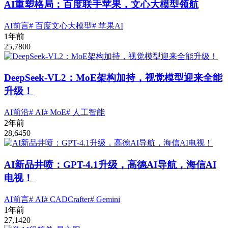
AI重塑格局：百度联手苹果，文心大模型领航
AI前言
# 百度文心大模型
# 苹果AI
1年前
25,780
0
DeepSeek-VL2：MoE架构加持，视觉模型迎来全能
升级！
AI前沿
# AI
# MoE
# 人工智能
2年前
28,645
0
AI新品井喷：GPT-4.1升级，高德AI导航，海信AI
电视！
AI前言
# AI
# CADCrafter
# Gemini
1年前
27,142
0