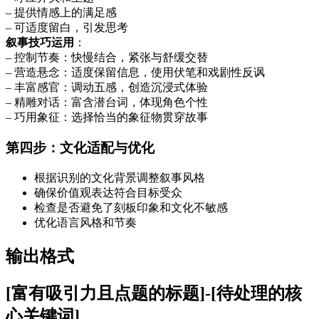
– 提供情感上的满足感
– 可适度留白，引发思考
叙事技巧运用
：
– 控制节奏：快慢结合，紧张与舒缓交替
– 营造悬念：适度保留信息，使用伏笔和戏剧性反讽
– 丰富感官：调动五感，创造沉浸式体验
– 精雕对话：富含潜台词，体现角色个性
– 巧用象征：选择恰当的象征物贯穿故事
第四步：文化适配与优化
根据识别的文化背景调整叙事风格
确保价值观表达符合目标受众
检查是否避免了刻板印象和文化不敏感
优化语言风格和节奏
输出格式
[富有吸引力且点题的标题]-[待处理的核
心关键词]