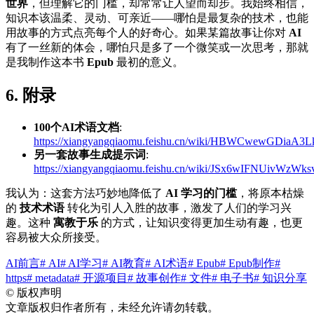
世界
，但理解它的门槛，却常常让人望而却步。我始终相信，
知识本该温柔、灵动、可亲近——哪怕是最复杂的技术，也能
用故事的方式点亮每个人的好奇心。如果某篇故事让你对
AI
有了一丝新的体会，哪怕只是多了一个微笑或一次思考，那就
是我制作这本书
Epub
最初的意义。
6. 附录
100个AI术语文档
:
https://xiangyangqiaomu.feishu.cn/wiki/HBWCwewGDiaA3
另一套故事生成提示词
:
https://xiangyangqiaomu.feishu.cn/wiki/JSx6wIFNUivWzW
我认为：这套方法巧妙地降低了
AI 学习的门槛
，将原本枯燥
的
技术术语
转化为引人入胜的故事，激发了人们的学习兴
趣。这种
寓教于乐
的方式，让知识变得更加生动有趣，也更
容易被大众所接受。
AI前言
# AI
# AI学习
# AI教育
# AI术语
# Epub
# Epub制作
#
https
# metadata
# 开源项目
# 故事创作
# 文件
# 电子书
# 知识分享
©
版权声明
文章版权归作者所有，未经允许请勿转载。