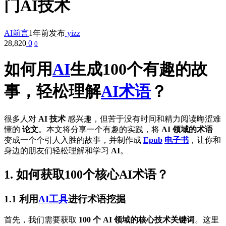
门AI技术
AI前言
1年前发布
yizz
28,820
0
0
如何用
AI
生成100个有趣的故
事，轻松理解
AI术语
？
很多人对
AI 技术
感兴趣，但苦于没有时间和精力阅读晦涩难
懂的
论文
。本文将分享一个有趣的实践，将
AI 领域的术语
变成一个个引人入胜的故事，并制作成
Epub
电子书
，让你和
身边的朋友们轻松理解和学习
AI
。
1. 如何获取100个核心AI术语？
1.1 利用
AI工具
进行术语挖掘
首先，我们需要获取
100 个 AI 领域的核心技术关键词
。这里