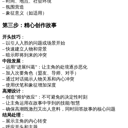
– 时间、地点、社会环境
– 氛围营造
– 象征意义（如适用）
第三步：精心创作故事
开头技巧
：
– 以引人入胜的问题或场景开始
– 快速建立人物和背景
– 暗示即将到来的冲突
中段发展
：
– 运用”进展纠葛”：让主角的处境逐步恶化
– 加入次要角色（盟友、导师、对手）
– 通过对话揭示人物关系和内心冲突
– 使用伏笔和象征增加深度
高潮设计
：
– 创造”熔炉效应”：不可避免的决定性时刻
– 让主角运用在故事中学到的技能/智慧
– 确保高潮既激烈又出人意料，同时回答故事的核心问题
结局处理
：
– 展示主角的内心转变
– 呼应开头和主题