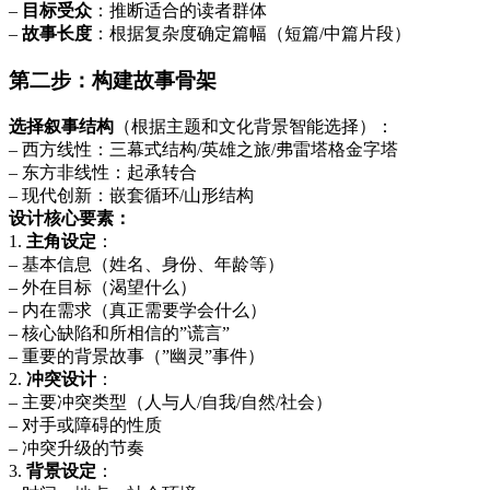
–
目标受众
：推断适合的读者群体
–
故事长度
：根据复杂度确定篇幅（短篇/中篇片段）
第二步：构建故事骨架
选择叙事结构
（根据主题和文化背景智能选择）：
– 西方线性：三幕式结构/英雄之旅/弗雷塔格金字塔
– 东方非线性：起承转合
– 现代创新：嵌套循环/山形结构
设计核心要素：
1.
主角设定
：
– 基本信息（姓名、身份、年龄等）
– 外在目标（渴望什么）
– 内在需求（真正需要学会什么）
– 核心缺陷和所相信的”谎言”
– 重要的背景故事（”幽灵”事件）
2.
冲突设计
：
– 主要冲突类型（人与人/自我/自然/社会）
– 对手或障碍的性质
– 冲突升级的节奏
3.
背景设定
：