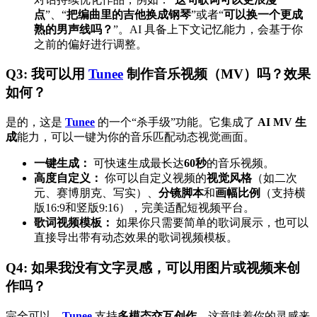
点
”、“
把编曲里的吉他换成钢琴
”或者“
可以换一个更成
熟的男声线吗？
”。AI 具备上下文记忆能力，会基于你
之前的偏好进行调整。
Q3: 我可以用
Tunee
制作音乐视频（MV）吗？效果
如何？
是的，这是
Tunee
的一个“杀手级”功能。它集成了
AI MV 生
成
能力，可以一键为你的音乐匹配动态视觉画面。
一键生成：
可快速生成最长达
60秒
的音乐视频。
高度自定义：
你可以自定义视频的
视觉风格
（如二次
元、赛博朋克、写实）、
分镜脚本
和
画幅比例
（支持横
版16:9和竖版9:16），完美适配短视频平台。
歌词视频模板：
如果你只需要简单的歌词展示，也可以
直接导出带有动态效果的歌词视频模板。
Q4: 如果我没有文字灵感，可以用图片或视频来创
作吗？
完全可以。
Tunee
支持
多模态交互创作
，这意味着你的灵感来