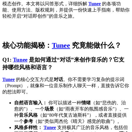
模态创作。本文将以问答形式，详细拆解
Tunee
的各项功
能、使用方法、版权规则，并提供一份快速上手指南，帮助你
轻松开启“对话即创作”的音乐之旅。
核心功能揭秘：
Tunee
究竟能做什么？
Q1:
Tunee
是如何通过“对话”来创作音乐的？它支
持哪些风格和语言？
Tunee
的核心交互方式是
对话
。你不需要学习复杂的提示词
（Prompt），就像和一位音乐制作人聊天一样，直接告诉它你
的想法即可。
自然语言输入：
你可以描述一种
情绪
（如“悲伤的、治
愈的”）、一个
场景
（如“雨夜开车的氛围感音乐”）、一
种
音乐风格
（如“80年代复古迪斯科”），或者直接提供
一个
参考
（如“类似周杰伦《晴天》感觉的歌曲”）。
风格多样性：
Tunee
支持极其广泛的音乐风格，包括但