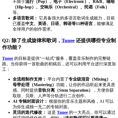
不限于
流行（Pop）、电子（Electronic）、R&B、嘻哈
（Hip-hop）、交响乐（Orchestral）、民谣（Folk）
等。
多语言歌词：
它具备强大的多语言歌词生成能力，目前
已覆盖
中文、英语、日语、韩语等11种语言
，能够满足
全球用户的创作需求。
Q2: 除了生成旋律和歌词，
Tunee
还提供哪些专业制
作功能？
Tunee
的目标是提供“一站式”服务，覆盖音乐制作的完整链
路。当你获得一首歌曲的初稿后，还可以利用平台进行深度加
工：
全流程制作支持：
平台内置了
专业级混音（Mixing）、
母带处理（Mastering）
功能，让你的作品听起来更具质
感。同时提供
音轨分离（Stem Separation）
，方便你获
取鼓、贝斯、人声等分轨进行二次创作。
AI 专辑封面设计：
根据你的音乐主题和风格，AI 可以
为你生成独一无二的专辑封面。
灵活的迭代修改：
这是
Tunee
的一大亮点。你可以通过
对话持续优化作品，例如：“
这句歌词可以更浪漫一