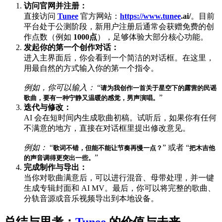
访问官网并注册：
直接访问
Tunee
官方网站：
https://www.
tunee
.ai/
。目前
平台处于公测阶段，新用户注册后通常会获赠免费的创
作点数（例如
1000点
），足够体验大部分核心功能。
发起你的第一个创作对话：
进入主界面后，你会看到一个简洁的对话框。在这里，
用最自然的方式输入你的第一个指令。
例如，你可以输入：
“
请为我创作一首关于星空下的露营的民谣
”
歌曲，要有一种宁静又温暖的感觉，男声演唱。
迭代与修改：
AI 会在短时间内生成歌曲初稿。试听后，如果你有任何
不满意的地方，直接在对话框里提出修改意见。
例如：
“
” 或者 “
歌词不错，但能不能让节奏再慢一点？
把木吉他
”
的声音调得更突出一些。
完成制作与导出：
当你对歌曲满意后，可以进行混音、母带处理，并一键
生成专辑封面和 AI MV。最后，你可以将完整的歌曲、
分轨音源或音乐视频导出到本地设备。
总结与思考：
Tunee
的价值与未来