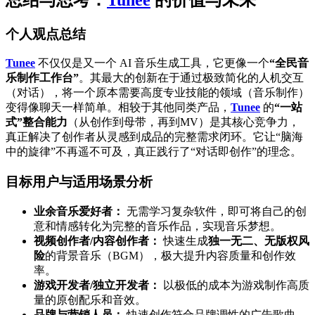
个人观点总结
Tunee
不仅仅是又一个 AI 音乐生成工具，它更像一个
“全民音
乐制作工作台”
。其最大的创新在于通过极致简化的人机交互
（对话），将一个原本需要高度专业技能的领域（音乐制作）
变得像聊天一样简单。相较于其他同类产品，
Tunee
的
“一站
式”整合能力
（从创作到母带，再到MV）是其核心竞争力，
真正解决了创作者从灵感到成品的完整需求闭环。它让“脑海
中的旋律”不再遥不可及，真正践行了“对话即创作”的理念。
目标用户与适用场景分析
业余音乐爱好者：
无需学习复杂软件，即可将自己的创
意和情感转化为完整的音乐作品，实现音乐梦想。
视频创作者/内容创作者：
快速生成
独一无二、无版权风
险
的背景音乐（BGM），极大提升内容质量和创作效
率。
游戏开发者/独立开发者：
以极低的成本为游戏制作高质
量的原创配乐和音效。
品牌与营销人员：
快速创作符合品牌调性的广告歌曲、