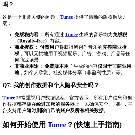
吗？
这是一个非常关键的问题，
Tunee
提供了清晰的版权解决方
案：
免版税内容：
所有通过
Tunee
生成的音乐均为
免版税
（Royalty-free）
内容。
商业授权：
付费用户
将获得所创作音乐的
完整商业授
权
，可以无忧地用于视频配乐、广告、游戏、产品等任
何商业场景。
非商业用途：
免费版本
用户生成的内容
仅限于非商业用
途
，如个人欣赏、社交媒体分享（非盈利性质）等。
Q7: 我的创作数据和个人隐私安全吗？
Tunee
非常重视用户数据隐私。官方表示，所有用户信息和创
作数据都存储在
经过加密的服务器
上，以确保安全。同时，平
台支持用户
随时删除自己的账户及所有相关数据
。
如何开始使用
Tunee
？(快速上手指南)