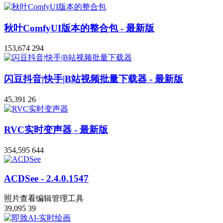
秋叶ComfyUI版本的整合包
- 最新版
153,674
294
闪豆抖音|快手|B站视频批量下载器
- 最新版
45,391
26
RVC实时变声器
- 最新版
354,595
644
ACDSee
- 2.4.0.1547
照片查看编辑管理工具
39,095
39