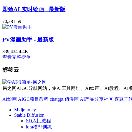
即致AI-实时绘画
- 最新版
70,281
59
PV漫画助手
- 最新版
839,434
4.4
K
查看完整榜单
标签云
易之网AIGC导航网站，集AI工具网址、AI绘画、AI教程、A
AI绘画
AIGC项目教程
chatgpt
佰漫画
AI产品分享社区
喜豆子
Midjourney
Stable Diffusion
SD入门教程
lora模型训练