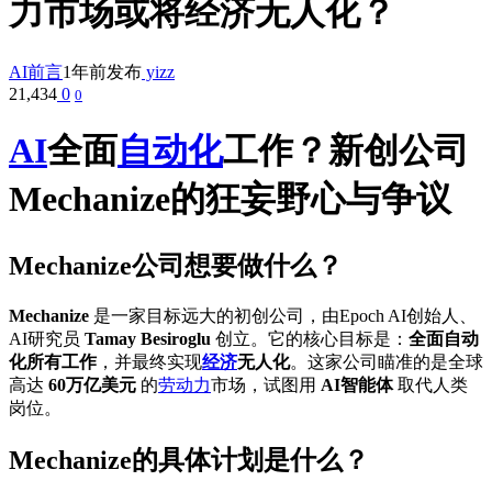
力市场或将经济无人化？
AI前言
1年前发布
yizz
21,434
0
0
AI
全面
自动化
工作？新创公司
Mechanize的狂妄野心与争议
Mechanize公司想要做什么？
Mechanize
是一家目标远大的初创公司，由Epoch AI创始人、
AI研究员
Tamay Besiroglu
创立。它的核心目标是：
全面自动
化所有工作
，并最终实现
经济
无人化
。这家公司瞄准的是全球
高达
60万亿美元
的
劳动力
市场，试图用
AI智能体
取代人类
岗位。
Mechanize的具体计划是什么？