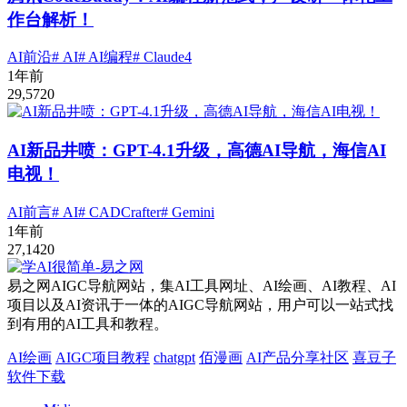
作台解析！
AI前沿
# AI
# AI编程
# Claude4
1年前
29,572
0
AI新品井喷：GPT-4.1升级，高德AI导航，海信AI
电视！
AI前言
# AI
# CADCrafter
# Gemini
1年前
27,142
0
易之网AIGC导航网站，集AI工具网址、AI绘画、AI教程、AI
项目以及AI资讯于一体的AIGC导航网站，用户可以一站式找
到有用的AI工具和教程。
AI绘画
AIGC项目教程
chatgpt
佰漫画
AI产品分享社区
喜豆子
软件下载