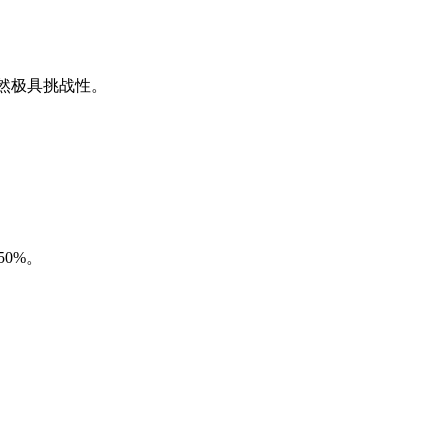
务仍然极具挑战性。
0%。