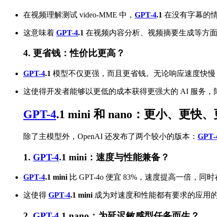
在视频理解测试 video-MME 中，
GPT-4
.1
在没有字幕的情况
这意味着
GPT-4
.1
在视频内容分析、视频摘要生成等方面
4. 更省钱：性价比更高？
GPT-4
.1
模型不仅更强，而且更省钱。无论响应速度快慢
这使得开发者能够以更低的成本获得更强大的 AI 服务，降
GPT-4
.1 mini 和 nano：更小、更
除了主模型外，OpenAI 还发布了两个较小的版本：
GPT-
1.
GPT-4
.1 mini：速度与性能兼备？
GPT-4
.1 mini
比 GPT-4o 便宜 83%，速度提高一倍，同时
这使得
GPT-4
.1 mini
成为对速度和性能都有要求的应用
2.
GPT-4
.1 nano：为延迟敏感型任务而生？