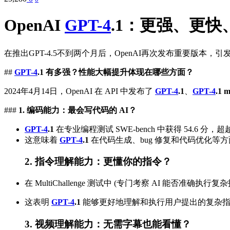
OpenAI
GPT-4
.1：更强、更快
在推出GPT-4.5不到两个月后，OpenAI再次发布重要版本
##
GPT-4
.1 有多强？性能大幅提升体现在哪些方面？
2024年4月14日，OpenAI 在 API 中发布了
GPT-4
.1
、
GPT-4
.1 m
###
1. 编码能力：最会写代码的 AI？
GPT-4
.1
在专业编程测试 SWE-bench 中获得 54.6 分，超越 GP
这意味着
GPT-4
.1
在代码生成、bug 修复和代码优化等
2. 指令理解能力：更懂你的指令？
在 MultiChallenge 测试中 (专门考察 AI 能否准确执行复
这表明
GPT-4
.1
能够更好地理解和执行用户提出的复杂指
3. 视频理解能力：无需字幕也能看懂？