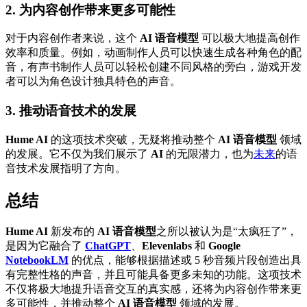
2. 为内容创作带来更多可能性
对于内容创作者来说，这个
AI 语音模型
可以极大地提高创作
效率和质量。例如，动画制作人员可以快速生成各种角色的配
音，有声书制作人员可以轻松创建不同风格的旁白，游戏开发
者可以为角色设计独具特色的声音。
3. 推动语音技术的发展
Hume AI
的这项技术突破，无疑将推动整个
AI 语音模型
领域
的发展。它不仅为我们展示了
AI
的无限潜力，也为
未来
的语
音技术发展指明了方向。
总结
Hume AI
新发布的
AI 语音模型
之所以被认为是“太疯狂了”，
是因为它融合了
ChatGPT
、
Elevenlabs
和
Google
NotebookLM
的优点，能够根据描述或 5 秒音频片段创造出具
有完整性格的声音，并且可能具备更多未知的功能。这项技术
不仅将极大地提升语音交互的真实感，还将为内容创作带来更
多可能性，并推动整个
AI 语音模型
领域的发展。