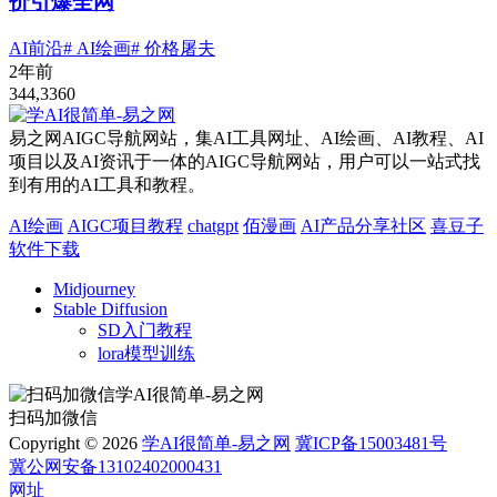
价引爆全网
AI前沿
# AI绘画
# 价格屠夫
2年前
344,336
0
易之网AIGC导航网站，集AI工具网址、AI绘画、AI教程、AI
项目以及AI资讯于一体的AIGC导航网站，用户可以一站式找
到有用的AI工具和教程。
AI绘画
AIGC项目教程
chatgpt
佰漫画
AI产品分享社区
喜豆子
软件下载
Midjourney
Stable Diffusion
SD入门教程
lora模型训练
扫码加微信
Copyright © 2026
学AI很简单-易之网
冀ICP备15003481号
冀公网安备13102402000431
网址