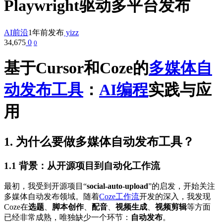
Playwright驱动多平台发布
AI前沿
1年前发布
yizz
34,675
0
0
基于Cursor和Coze的
多媒体自
动发布
工具
：
AI编程
实践与应
用
1. 为什么要做多媒体自动发布工具？
1.1
背景
：从开源项目到自动化工作流
最初，我受到开源项目“
social-auto-upload
”的启发，开始关注
多媒体自动发布领域。随着
Coze工作流
开发的深入，我发现
Coze在
选题
、
脚本创作
、
配音
、
视频生成
、
视频剪辑
等方面
已经非常成熟，唯独缺少一个环节：
自动发布
。