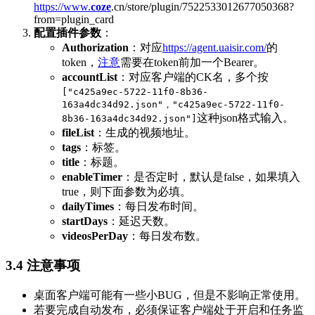
https://www.
coze
.cn/store/plugin/7522533012677050368?
from=plugin_card
配置插件参数
：
Authorization
：对应
https://agent.uaisir.com/
的
token，
注意
需要在token前加一个Bearer。
accountList
：对应客户端的CK名，多个按
["c425a9ec-5722-11f0-8b36-
163a4dc34d92.json"，"c425a9ec-5722-11f0-
这种json格式输入。
8b36-163a4dc34d92.json"]
fileList
：生成的视频地址。
tags
：标签。
title
：标题。
enableTimer
：是否定时，默认是false，如果填入
true，则下面参数为必填。
dailyTimes
：每日发布时间。
startDays
：延迟天数。
videosPerDay
：每日发布数。
3.4
注意事项
桌面客户端可能有一些小BUG，但是不影响正常使用。
若要完成自动发布，必须保证客户端处于开启和任务监