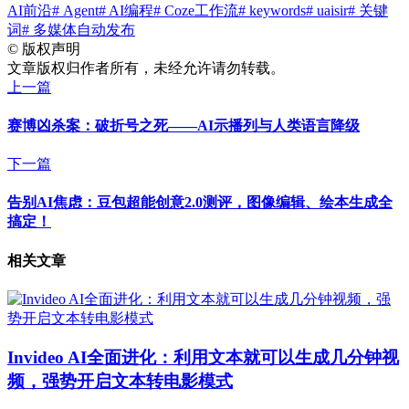
AI前沿
# Agent
# AI编程
# Coze工作流
# keywords
# uaisir
# 关键
词
# 多媒体自动发布
©
版权声明
文章版权归作者所有，未经允许请勿转载。
上一篇
赛博凶杀案：破折号之死——AI示播列与人类语言降级
下一篇
告别AI焦虑：豆包超能创意2.0测评，图像编辑、绘本生成全
搞定！
相关文章
Invideo AI全面进化：利用文本就可以生成几分钟视
频，强势开启文本转电影模式