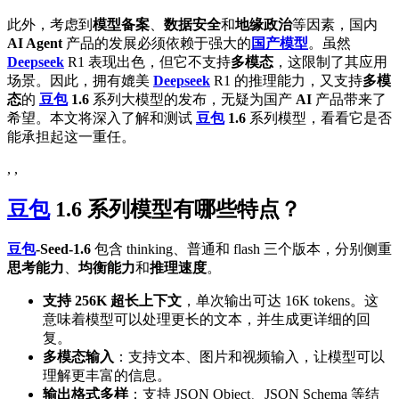
此外，考虑到
模型备案
、
数据安全
和
地缘政治
等因素，国内
AI Agent
产品的发展必须依赖于强大的
国产模型
。虽然
Deepseek
R1 表现出色，但它不支持
多模态
，这限制了其应用
场景。因此，拥有媲美
Deepseek
R1 的推理能力，又支持
多模
态
的
豆包
1.6
系列大模型的发布，无疑为国产
AI
产品带来了
希望。本文将深入了解和测试
豆包
1.6
系列模型，看看它是否
能承担起这一重任。
, ,
豆包
1.6
系列模型有哪些特点？
豆包
-Seed-1.6
包含 thinking、普通和 flash 三个版本，分别侧重
思考能力
、
均衡能力
和
推理速度
。
支持 256K 超长上下文
，单次输出可达 16K tokens。这
意味着模型可以处理更长的文本，并生成更详细的回
复。
多模态输入
：支持文本、图片和视频输入，让模型可以
理解更丰富的信息。
输出格式多样
：支持 JSON Object、JSON Schema 等结