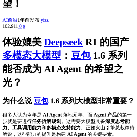
望！
AI前沿
1年前发布
yizz
102,911
0
0
体验媲美
Deepseek
R1 的国产
多模态
大模型
：
豆包
1.6 系列
能否成为 AI Agent 的希望之
光？
为什么说
豆包
1.6
系列大模型非常重要？
很多人认为今年是
AI Agent
落地元年。而
Agent 产品
的第一
步就是要进行
任务拆解规划
。这需要大模型具备
深度思考能
力
、
工具调用能力
和
多模态支持能力
。正如火山引擎总裁谭待
所说，这些能力的提升是构建
AI Agent
的关键要素。