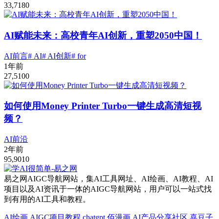
33,718
0
AI赋能未来：高校青年AI创新，重塑2050中国！
AI前言
# AI
# AI创新
# for
1年前
27,510
0
如何使用Money Printer Turbo一键生成高清短视
频？
AI前沿
2年前
95,901
0
易之网AIGC导航网站，集AI工具网址、AI绘画、AI教程、AI
项目以及AI资讯于一体的AIGC导航网站，用户可以一站式找
到有用的AI工具和教程。
AI绘画
AIGC项目教程
chatgpt
佰漫画
AI产品分享社区
喜豆子