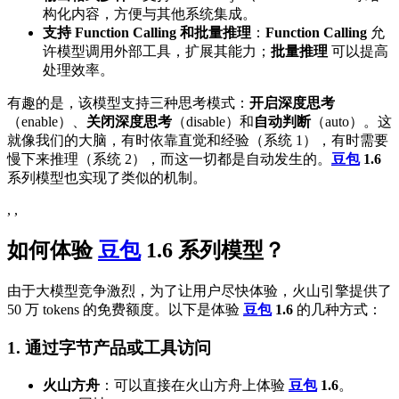
构化内容，方便与其他系统集成。
支持 Function Calling 和批量推理
：
Function Calling
允
许模型调用外部工具，扩展其能力；
批量推理
可以提高
处理效率。
有趣的是，该模型支持三种思考模式：
开启深度思考
（enable）、
关闭深度思考
（disable）和
自动判断
（auto）。这
就像我们的大脑，有时依靠直觉和经验（系统 1），有时需要
慢下来推理（系统 2），而这一切都是自动发生的。
豆包
1.6
系列模型也实现了类似的机制。
, ,
如何体验
豆包
1.6
系列模型？
由于大模型竞争激烈，为了让用户尽快体验，火山引擎提供了
50 万 tokens 的免费额度。以下是体验
豆包
1.6
的几种方式：
1. 通过字节产品或工具访问
火山方舟
：可以直接在火山方舟上体验
豆包
1.6
。