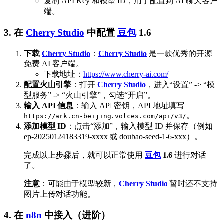
复制 API Key 和模型 ID，用于配置到 AI 聊天客户
端。
3. 在
Cherry Studio
中配置
豆包
1.6
下载
Cherry Studio
：
Cherry Studio
是一款优秀的开源
免费 AI 客户端。
下载地址：
https://www.cherry-ai.com/
配置火山引擎
：打开
Cherry Studio
，进入“设置” -> “模
型服务” -> “火山引擎”，勾选“开启”。
输入 API 信息
：输入 API 密钥，API 地址填写
。
https://ark.cn-beijing.volces.com/api/v3/
添加模型 ID
：点击“添加”，输入模型 ID 并保存（例如
ep-20250124183319-xxxx 或 doubao-seed-1-6-xxx）。
完成以上步骤后，就可以正常使用
豆包
1.6
进行对话
了。
注意
：可能由于模型较新，
Cherry Studio
暂时还不支持
图片上传对话功能。
4. 在
n8n
中接入（进阶）