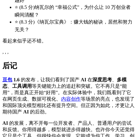
越好
⭐ (8.5 分)纳瓦尔的 “幸福公式”，为什么让 10 万创业者
瞬间清醒？
⭐ (8.3 分)《纳瓦尔宝典》：赚大钱的秘诀，居然和努力
无关？
看起来似乎还不错。
, , ,
后记
豆包
1.6
的发布，让我们看到了国产
AI
在
深度思考
、
多模
态
、
工具调用
等关键能力上的追赶和突破。它不再只是“能
用”，而是真正开始“好用”。在实际体验中，我们既看到了它
在网页生成、数据可视化、
内容创作
等场景的亮点，也发现了
和国际顶尖模型相比还有提升空间。但正因为如此，才更让人
期待国产
AI
的后劲。
AI
的发展，离不开每一位开发者、产品人、普通用户的尝试
和反馈。你用得越多，模型就进步得越快。也许你今天还觉得
它只是个工具，但很快你会发现，它能成为你工作、学习、创