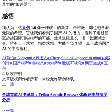
造力的“加速器”。
感悟
我认为：这
豆包
1.6
像一株破土的新芽，虽稚嫩，却也饱含着
无限的希望。它让我们看到了国产
AI
的潜力，看到了追赶甚
至超越国际顶尖模型的可能。然其道阻且长，非一蹴而就之
事。唯有上下求索，精益求精，方能不负众望，真正成为国产
AI
的中流砥柱。
AI前沿
# AIagent
# API接入
# CherryStudio
# keywords
# n8n
# 内容
创作
# 国产模型
# 多模态
# 大模型
# 数据可视化
# 网页生成
# 豆
包
©
版权声明
文章版权归作者所有，未经允许请勿转载。
上一篇
全球首款AI浏览器：Fellou Agentic Browser 体验评测与深度
分析
下一篇