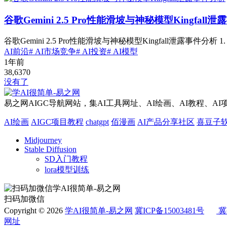
谷歌Gemini 2.5 Pro性能滑坡与神秘模型Kingfall
谷歌Gemini 2.5 Pro性能滑坡与神秘模型Kingfall泄露事件分析 1
AI前沿
# AI市场竞争
# AI投资
# AI模型
1年前
38,637
0
没有了
易之网AIGC导航网站，集AI工具网址、AI绘画、AI教程、A
AI绘画
AIGC项目教程
chatgpt
佰漫画
AI产品分享社区
喜豆子
Midjourney
Stable Diffusion
SD入门教程
lora模型训练
扫码加微信
Copyright © 2026
学AI很简单-易之网
冀ICP备15003481号
冀
网址