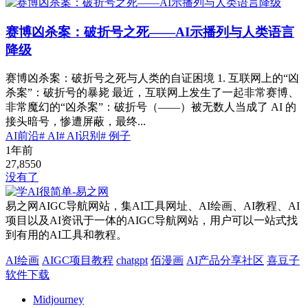
赛博凶杀案：破折号之死——AI示播列与人类语言
降级
赛博凶杀案：破折号之死与人类的自证困境 1. 互联网上的“凶
杀案”：破折号的暴毙 最近，互联网上发生了一起非常赛博、
非常魔幻的“凶杀案”：破折号（——）被无数人当成了 AI 的
接头暗号，惨遭屏蔽，最终...
AI前沿
# AI
# AI识别
# 例子
1年前
27,855
0
没有了
易之网AIGC导航网站，集AI工具网址、AI绘画、AI教程、AI
项目以及AI资讯于一体的AIGC导航网站，用户可以一站式找
到有用的AI工具和教程。
AI绘画
AIGC项目教程
chatgpt
佰漫画
AI产品分享社区
喜豆子
软件下载
Midjourney