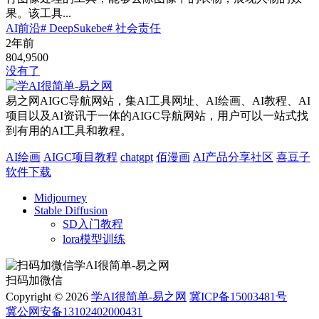
果。该工具...
AI前沿
# DeepSukebe
# 社会责任
2年前
804,950
0
没有了
易之网AIGC导航网站，集AI工具网址、AI绘画、AI教程、AI
项目以及AI资讯于一体的AIGC导航网站，用户可以一站式找
到有用的AI工具和教程。
AI绘画
AIGC项目教程
chatgpt
佰漫画
AI产品分享社区
喜豆子
软件下载
Midjourney
Stable Diffusion
SD入门教程
lora模型训练
扫码加微信
Copyright © 2026
学AI很简单-易之网
冀ICP备15003481号
冀公网安备13102402000431