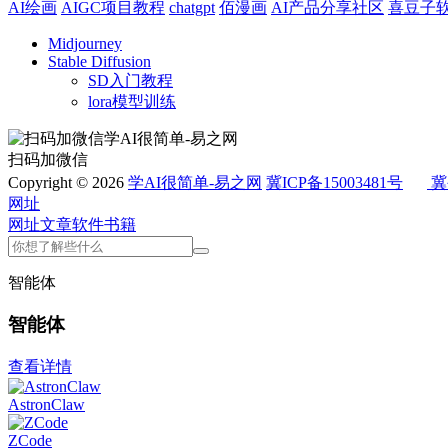
AI绘画
AIGC项目教程
chatgpt
佰漫画
AI产品分享社区
喜豆子
Midjourney
Stable Diffusion
SD入门教程
lora模型训练
扫码加微信
Copyright © 2026
学AI很简单-易之网
冀ICP备15003481号
冀
网址
网址
文章
软件
书籍
智能体
智能体
查看详情
AstronClaw
ZCode