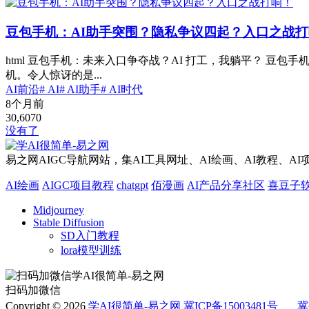
豆包手机：AI助手突围？隐私争议四起？入口之战
html 豆包手机：未来入口争夺战？AI 打工，我躺平？ 豆
机。令人惊讶的是...
AI前沿
# AI
# AI助手
# AI时代
8个月前
30,607
0
没有了
易之网AIGC导航网站，集AI工具网址、AI绘画、AI教程、A
AI绘画
AIGC项目教程
chatgpt
佰漫画
AI产品分享社区
喜豆子
Midjourney
Stable Diffusion
SD入门教程
lora模型训练
扫码加微信
Copyright © 2026
学AI很简单-易之网
冀ICP备15003481号
冀