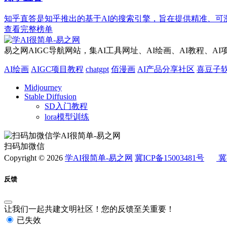
知乎直答是知乎推出的基于AI的搜索引擎，旨在提供精准、可
查看完整榜单
易之网AIGC导航网站，集AI工具网址、AI绘画、AI教程、A
AI绘画
AIGC项目教程
chatgpt
佰漫画
AI产品分享社区
喜豆子
Midjourney
Stable Diffusion
SD入门教程
lora模型训练
扫码加微信
Copyright © 2026
学AI很简单-易之网
冀ICP备15003481号
冀
反馈
让我们一起共建文明社区！您的反馈至关重要！
已失效