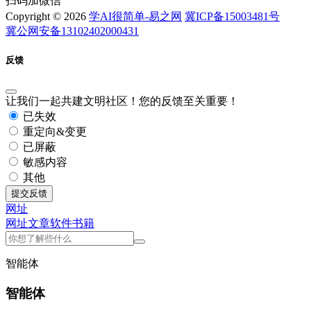
扫码加微信
Copyright © 2026
学AI很简单-易之网
冀ICP备15003481号
冀公网安备13102402000431
反馈
让我们一起共建文明社区！您的反馈至关重要！
已失效
重定向&变更
已屏蔽
敏感内容
其他
提交反馈
网址
网址
文章
软件
书籍
智能体
智能体