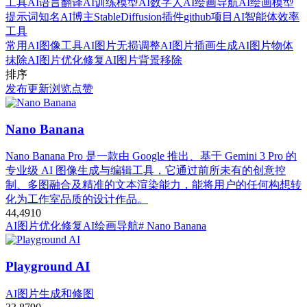
工具
AI语言翻译
AI训练模型
AI数字人
AI绘画导航
AI绘画模型
提示词
知名AI博主
StableDiffusion插件
github项目
AI智能体
效率
工具
常用AI图像工具
AI图片无损调整
AI图片插画生成
AI图片物体
抹除
AI图片优化修复
AI图片背景移除
排序
发布
更新
浏览
点赞
Nano Banana
Nano Banana Pro 是一款由 Google 推出、基于 Gemini 3 Pro 的
专业级 AI 图像生成与编辑工具，它通过前所未有的创意控
制、多图融合及精准的文本渲染能力，能将用户的任何构想转
化为工作室品质的设计作品。
44,491
0
AI图片优化修复
AI绘画导航
# Nano Banana
Playground AI
AI图片生成和修图