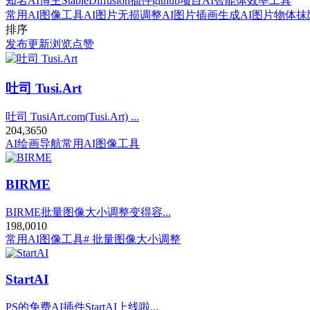
知名AI博主
StableDiffusion插件
github项目
AI智能体
效率工具
常用AI图像工具
AI图片无损调整
AI图片插画生成
AI图片物体抹
排序
发布
更新
浏览
点赞
吐司 Tusi.Art
吐司 TusiArt.com(Tusi.Art) ...
204,365
0
AI绘画导航
常用AI图像工具
BIRME
BIRME批量图像大小调整变得容...
198,001
0
常用AI图像工具
# 批量图像大小调整
StartAI
PS的免费AI插件StartAI上线啦...