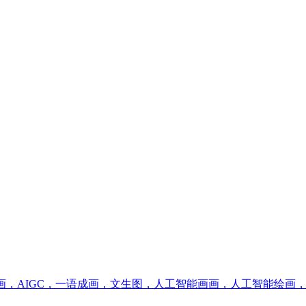
I做画，AIGC，一语成画，文生图，人工智能画画，人工智能绘画