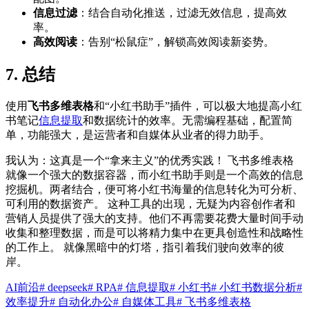
信息过滤
：结合自动化推送，过滤无效信息，提高效
率。
高效阅读
：告别“松鼠症”，解锁高效阅读新姿势。
7. 总结
使用
飞书多维表格
和“小红书助手”插件，可以极大地提高小红
书笔记
信息提取
和数据统计的效率。无需编程基础，配置简
单，功能强大，是运营者和自媒体从业者的得力助手。
我认为：这真是一个“拿来主义”的优秀实践！ 飞书多维表格
就像一个强大的数据容器，而小红书助手则是一个高效的信息
挖掘机。两者结合，便可将小红书海量的信息转化为可分析、
可利用的数据资产。 这种工具的出现，无疑为内容创作者和
营销人员提供了强大的支持。他们不再需要花费大量时间手动
收集和整理数据，而是可以将精力集中在更具创造性和战略性
的工作上。 就像黑暗中的灯塔，指引着我们驶向效率的彼
岸。
AI前沿
# deepseek
# RPA
# 信息提取
# 小红书
# 小红书数据分析
#
效率提升
# 自动化办公
# 自媒体工具
# 飞书多维表格