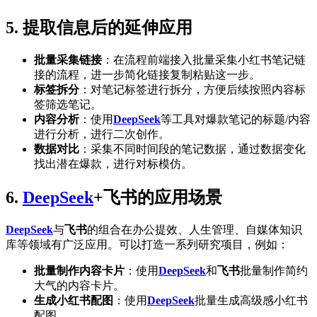
5. 提取信息后的延伸应用
批量采集链接
：在流程前端接入批量采集小红书笔记链
接的流程，进一步简化链接复制粘贴这一步。
标签拆分
：对笔记标签进行拆分，方便后续按照内容标
签筛选笔记。
内容分析
：使用
DeepSeek
等工具对爆款笔记的标题/内容
进行分析，进行二次创作。
数据对比
：采集不同时间段的笔记数据，通过数据变化
找出潜在爆款，进行对标模仿。
6.
DeepSeek
+飞书的应用场景
DeepSeek
与
飞书
的组合在办公提效、人生管理、自媒体知识
库等领域有广泛应用。可以打造一系列研究项目，例如：
批量制作内容卡片
：使用
DeepSeek
和
飞书
批量制作简约
大气的内容卡片。
生成小红书配图
：使用
DeepSeek
批量生成高级感小红书
配图。