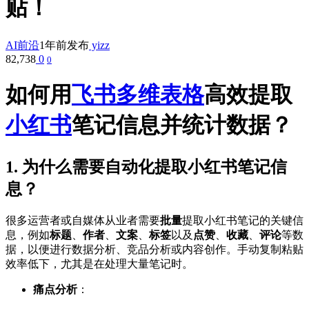
贴！
AI前沿
1年前发布
yizz
82,738
0
0
如何用
飞书多维表格
高效提取
小红书
笔记信息并统计数据？
1. 为什么需要自动化提取小红书笔记信
息？
很多运营者或自媒体从业者需要
批量
提取小红书笔记的关键信
息，例如
标题
、
作者
、
文案
、
标签
以及
点赞
、
收藏
、
评论
等数
据，以便进行数据分析、竞品分析或内容创作。手动复制粘贴
效率低下，尤其是在处理大量笔记时。
痛点分析
：