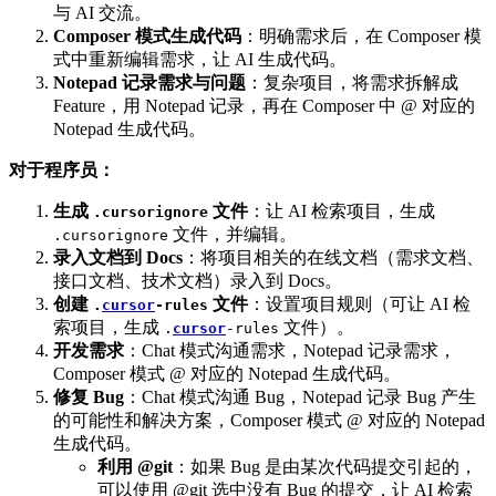
与 AI 交流。
Composer 模式生成代码
：明确需求后，在 Composer 模
式中重新编辑需求，让 AI 生成代码。
Notepad 记录需求与问题
：复杂项目，将需求拆解成
Feature，用 Notepad 记录，再在 Composer 中 @ 对应的
Notepad 生成代码。
对于程序员：
生成
文件
：让 AI 检索项目，生成
.cursorignore
文件，并编辑。
.cursorignore
录入文档到 Docs
：将项目相关的在线文档（需求文档、
接口文档、技术文档）录入到 Docs。
创建
文件
：设置项目规则（可让 AI 检
.
cursor
-rules
索项目，生成
文件）。
.
cursor
-rules
开发需求
：Chat 模式沟通需求，Notepad 记录需求，
Composer 模式 @ 对应的 Notepad 生成代码。
修复 Bug
：Chat 模式沟通 Bug，Notepad 记录 Bug 产生
的可能性和解决方案，Composer 模式 @ 对应的 Notepad
生成代码。
利用 @git
：如果 Bug 是由某次代码提交引起的，
可以使用 @git 选中没有 Bug 的提交，让 AI 检索