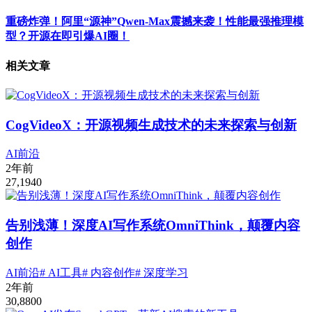
重磅炸弹！阿里“源神”Qwen-Max震撼来袭！性能最强推理模
型？开源在即引爆AI圈！
相关文章
CogVideoX：开源视频生成技术的未来探索与创新
AI前沿
2年前
27,194
0
告别浅薄！深度AI写作系统OmniThink，颠覆内容
创作
AI前沿
# AI工具
# 内容创作
# 深度学习
2年前
30,880
0