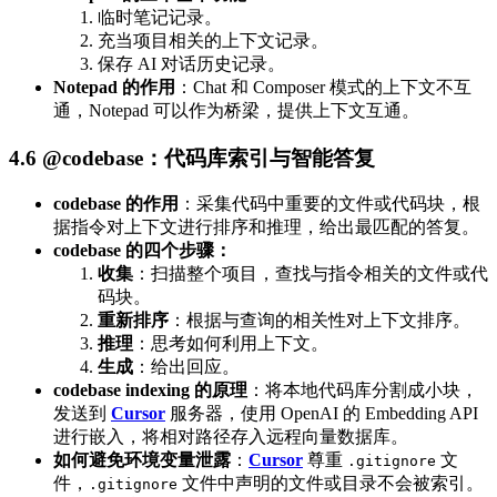
临时笔记记录。
充当项目相关的上下文记录。
保存 AI 对话历史记录。
Notepad 的作用
：Chat 和 Composer 模式的上下文不互
通，Notepad 可以作为桥梁，提供上下文互通。
4.6 @codebase：代码库索引与智能答复
codebase 的作用
：采集代码中重要的文件或代码块，根
据指令对上下文进行排序和推理，给出最匹配的答复。
codebase 的四个步骤：
收集
：扫描整个项目，查找与指令相关的文件或代
码块。
重新排序
：根据与查询的相关性对上下文排序。
推理
：思考如何利用上下文。
生成
：给出回应。
codebase indexing 的原理
：将本地代码库分割成小块，
发送到
Cursor
服务器，使用 OpenAI 的 Embedding API
进行嵌入，将相对路径存入远程向量数据库。
如何避免环境变量泄露
：
Cursor
尊重
文
.gitignore
件，
文件中声明的文件或目录不会被索引。
.gitignore