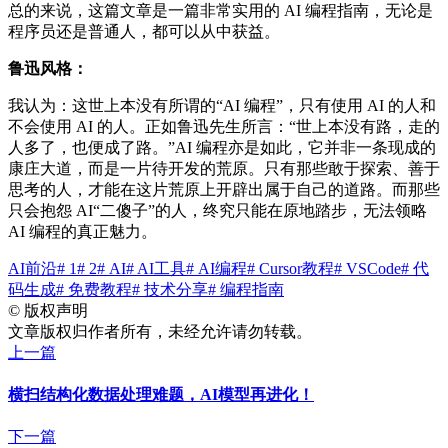
总的来说，这篇文章是一篇非常实用的 AI 编程指南，无论是
程序员还是普通人，都可以从中获益。
鲁迅风格：
我认为：这世上本没有所谓的“AI 编程”，只有使用 AI 的人和
不会使用 AI 的人。正如鲁迅先生所言：“世上本没有路，走的
人多了，也便成了路。”AI 编程亦是如此，它并非一条现成的
康庄大道，而是一片待开发的荒原。只有那些敢于探索、善于
思考的人，才能在这片荒原上开辟出属于自己的道路。而那些
只会抱怨 AI“二傻子”的人，终究只能在原地踏步，无法领略
AI 编程的真正魅力。
AI前沿
# 1
# 2
# AI
# AI工具
# AI编程
# Cursor教程
# VSCode
# 代
码生成
# 免费教程
# 技术分享
# 编程指南
©
版权声明
文章版权归作者所有，未经允许请勿转载。
上一篇
横扫结构化数据处理难题，AI模型再进化！
下一篇