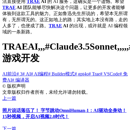
法直接使用
TRAE
AI
的 AI 服务，这确实是一个遗憾。希望
TRAE
AI
团队能够尽快解决这个问题，让更多的开发者能够
体验到这款工具的魅力。正如鲁迅先生所说的，希望本无所谓
有，无所谓无的。这正如地上的路；其实地上本没有路，走的
人多了，也便成了路。
TRAE
AI
的出现，或许就是 AI 编程领
域的一条新路。
TRAEAI,,,#Claude3.5Sonnet,,,,,
游戏开发
AI前沿
# 3
# AI
# AI编程
# Builder模式
# gpt4o
# Trae
# VSCode
# 免
费AI
# 编译器
©
版权声明
文章版权归作者所有，未经允许请勿转载。
上一篇
照片说话落伍了！ 字节跳动OmniHuman-1：AI驱动全身动！
15秒视频，开启AI视频2.0时代！
下一篇