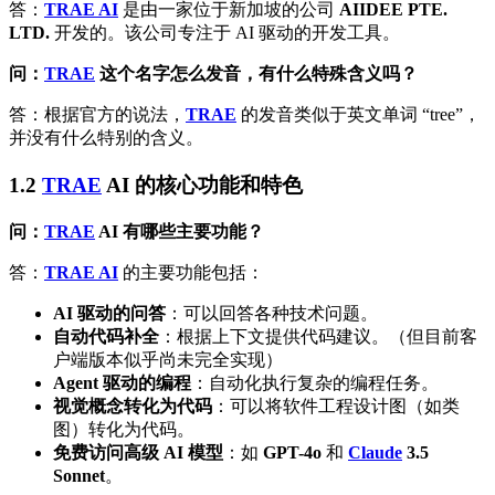
答：
TRAE AI
是由一家位于新加坡的公司
AIIDEE PTE.
LTD.
开发的。该公司专注于 AI 驱动的开发工具。
问：
TRAE
这个名字怎么发音，有什么特殊含义吗？
答：根据官方的说法，
TRAE
的发音类似于英文单词 “tree”，
并没有什么特别的含义。
1.2
TRAE
AI
的核心功能和特色
问：
TRAE
AI
有哪些主要功能？
答：
TRAE AI
的主要功能包括：
AI 驱动的问答
：可以回答各种技术问题。
自动代码补全
：根据上下文提供代码建议。（但目前客
户端版本似乎尚未完全实现）
Agent 驱动的编程
：自动化执行复杂的编程任务。
视觉概念转化为代码
：可以将软件工程设计图（如类
图）转化为代码。
免费访问高级 AI 模型
：如
GPT-4o
和
Claude
3.5
Sonnet
。