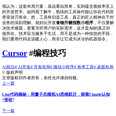
我认为：这套布局方案，虽说看似简单，实则蕴含着效率至上
的开发哲学。如同庖丁解牛，熟练的工具操作能让你在代码世
界里游刃有余。然，工具终归是工具，真正的匠人精神在于对
业务的深刻理解。就好比开发
食物升糖指数小程序
，不仅要解
决技术难题，更要关怀用户的实际需求，这才是
AI
的真正价
值所在。技术应当服务于生活，而不是成为一种炫技的手段，
我们要用代码去温暖人心，而非让它成为冰冷的机器指令。
Cursor
#编程技巧
AI前沿
# AI开发
# 开发布局
# 微信小程序
# 效率工具
# 桌面布局
©
版权声明
文章版权归作者所有，未经允许请勿转载。
上一篇
Lisp代码揭秘：用量子态模拟AI思维跃迁，探索Claude认知
“形状”
下一篇