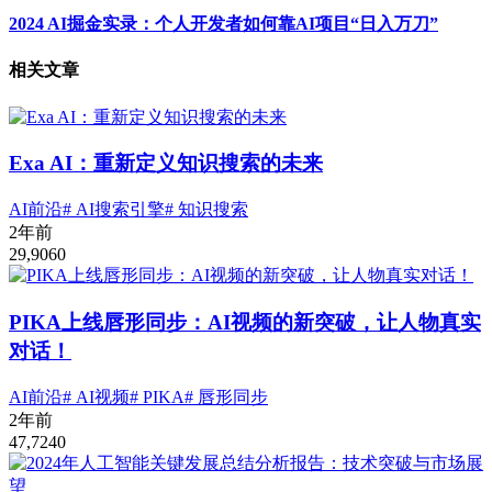
2024 AI掘金实录：个人开发者如何靠AI项目“日入万刀”
相关文章
Exa AI：重新定义知识搜索的未来
AI前沿
# AI搜索引擎
# 知识搜索
2年前
29,906
0
PIKA上线唇形同步：AI视频的新突破，让人物真实
对话！
AI前沿
# AI视频
# PIKA
# 唇形同步
2年前
47,724
0