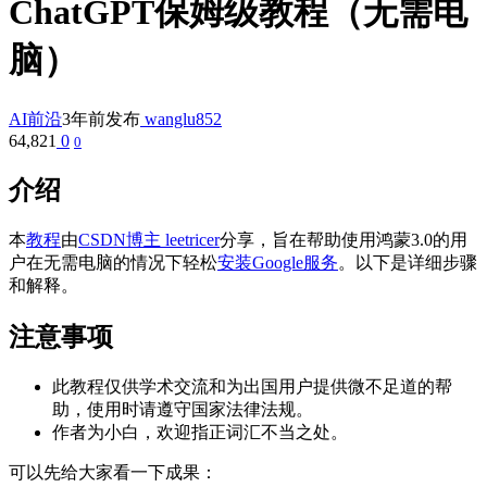
ChatGPT保姆级教程（无需电
脑）
AI前沿
3年前发布
wanglu852
64,821
0
0
介绍
本
教程
由
CSDN博主 leetricer
分享，旨在帮助使用鸿蒙3.0的用
户在无需电脑的情况下轻松
安装
Google服务
。以下是详细步骤
和解释。
注意事项
此教程仅供学术交流和为出国用户提供微不足道的帮
助，使用时请遵守国家法律法规。
作者为小白，欢迎指正词汇不当之处。
可以先给大家看一下成果：