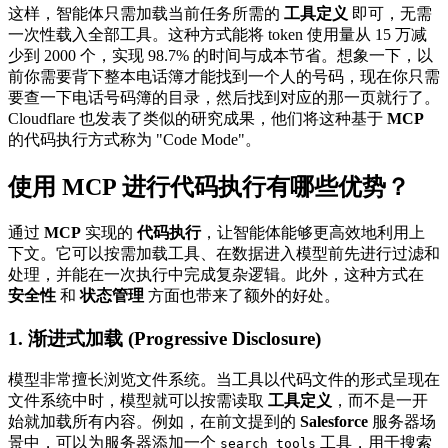
这样，智能体只需加载当前任务所需的
工具定义
即可，无需
一次性载入全部工具。这种方式能将 token 使用量从 15 万减
少到 2000 个，实现 98.7% 的时间与成本节省。想象一下，以
前你需要背下整本电话簿才能找到一个人的号码，现在你只需
要查一下电话号码簿的目录，然后找到对应的那一页就行了。
Cloudflare 也发表了类似的研究成果，他们将这种基于
MCP
的代码执行方式称为 "Code Mode"。
使用 MCP 进行代码执行有哪些优势？
通过
MCP
实现的
代码执行
，让智能体能够更高效地利用上
下文。它可以按需加载工具、在数据进入模型前先进行过滤和
处理，并能在一次执行中完成复杂逻辑。此外，这种方式在
安全性
和
状态管理
方面也带来了额外的好处。
1. 渐进式加载 (Progressive Disclosure)
模型非常擅长浏览文件系统。当工具以代码文件的形式呈现在
文件系统中时，模型就可以按需读取
工具定义
，而不是一开
始就加载所有内容。例如，在前文提到的
Salesforce
服务器场
景中，可以为服务器添加一个
工具，用于搜索
search_tools