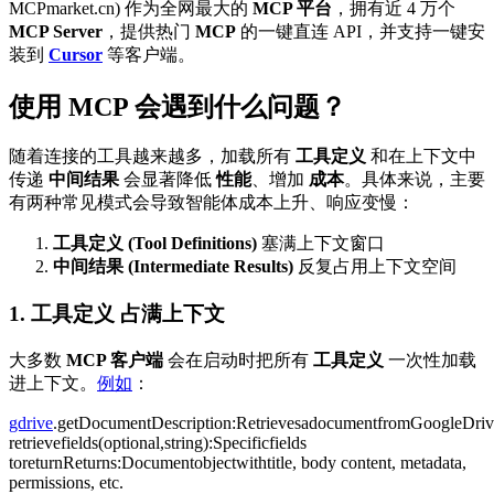
MCPmarket.cn) 作为全网最大的
MCP 平台
，拥有近 4 万个
MCP Server
，提供热门
MCP
的一键直连 API，并支持一键安
装到
Cursor
等客户端。
使用 MCP 会遇到什么问题？
随着连接的工具越来越多，加载所有
工具定义
和在上下文中
传递
中间结果
会显著降低
性能
、增加
成本
。具体来说，主要
有两种常见模式会导致智能体成本上升、响应变慢：
工具定义 (Tool Definitions)
塞满上下文窗口
中间结果 (Intermediate Results)
反复占用上下文空间
1.
工具定义
占满上下文
大多数
MCP 客户端
会在启动时把所有
工具定义
一次性加载
进上下文。
例如
：
gdrive
.getDocumentDescription:RetrievesadocumentfromGoogleDrive
retrievefields(optional,string):Specificfields
toreturnReturns:Documentobjectwithtitle, body content, metadata,
permissions, etc.