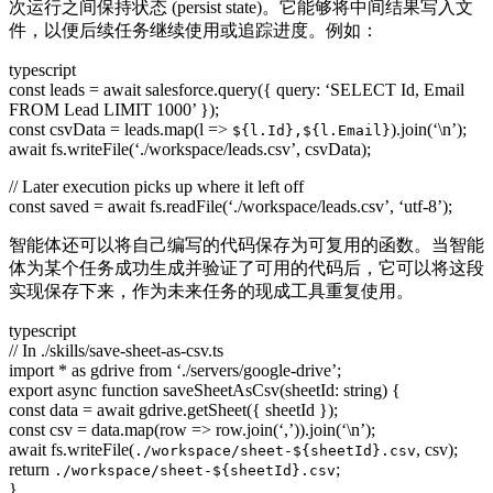
次运行之间保持状态 (persist state)。它能够将中间结果写入文
件，以便后续任务继续使用或追踪进度。例如：
typescript
const leads = await salesforce.query({ query: ‘SELECT Id, Email
FROM Lead LIMIT 1000’ });
const csvData = leads.map(l =>
).join(‘\n’);
${l.Id},${l.Email}
await fs.writeFile(‘./workspace/leads.csv’, csvData);
// Later execution picks up where it left off
const saved = await fs.readFile(‘./workspace/leads.csv’, ‘utf-8’);
智能体还可以将自己编写的代码保存为可复用的函数。当智能
体为某个任务成功生成并验证了可用的代码后，它可以将这段
实现保存下来，作为未来任务的现成工具重复使用。
typescript
// In ./skills/save-sheet-as-csv.ts
import * as gdrive from ‘./servers/google-drive’;
export async function saveSheetAsCsv(sheetId: string) {
const data = await gdrive.getSheet({ sheetId });
const csv = data.map(row => row.join(‘,’)).join(‘\n’);
await fs.writeFile(
, csv);
./workspace/sheet-${sheetId}.csv
return
;
./workspace/sheet-${sheetId}.csv
}