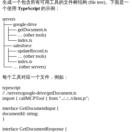
生成一个包含所有可用工具的文件树结构 (file tree)。下面是一
个使用
TypeScript
的示例：
servers
├── google-drive
│ ├── getDocument.ts
│ ├── … (other tools)
│ └── index.ts
├── salesforce
│ ├── updateRecord.ts
│ ├── … (other tools)
│ └── index.ts
└── … (other servers)
每个工具对应一个文件，例如：
typescript
// ./servers/google-drive/getDocument.ts
import { callMCPTool } from "../../../client.js";
interface GetDocumentInput {
documentId: string;
}
interface GetDocumentResponse {