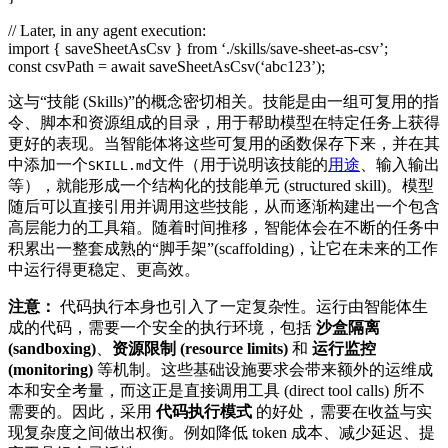
// Later, in any agent execution:
import { saveSheetAsCsv } from ‘./skills/save-sheet-as-csv’;
const csvPath = await saveSheetAsCsv(‘abc123’);
这与“技能 (Skills)”的概念密切相关。技能是由一组可复用的指
令、脚本和资源组成的目录，用于帮助模型在特定任务上获得
更好的表现。当智能体将这些可复用的函数保存下来，并在其
中添加一个
文件（用于说明该技能的
用途
、输入输出
SKILL.md
等），就能形成一个结构化的技能单元 (structured skill)。模型
随后可以直接引用并调用这些技能，从而逐渐构建出一个包含
高层能力的工具箱。随着时间推移，智能体会在不断的任务中
积累出一整套成熟的“脚手架”(scaffolding)，让它在未来的工作
中运行得更稳定、更高效。
注意：
代码执行本身也引入了一定复杂性。运行由智能体生
成的代码，需要一个安全的执行环境，包括
沙盒隔离
(sandboxing)
、
资源限制 (resource limits)
和
运行监控
(monitoring)
等机制。这些基础设施要求会带来额外的运维成
本和安全考量，而这正是直接调用工具 (direct tool calls) 所不
需要的。因此，采用
代码执行模式
的好处，需要在收益与实
现复杂度之间做出权衡。例如降低 token 成本、减少延迟、提