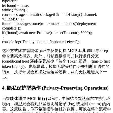
typescript
let found = false;
while (!found) {
const messages = await slack.getChannelHistory({ channel:
‘C123456’ });
found = messages.some(m => m.text.includes(‘deployment
complete’));
if (!found) await new Promise(r => setTimeout(r, 5000));
}
console.log(‘Deployment notification received’);
这种方式比在智能体循环中反复切换
MCP 工具
调用与 sleep
命令要高效得多。此外，能够直接编写并执行条件分支
(conditional tree) 还能显著减少「首个 Token 延迟」(time to first
token latency)。也就是说，模型无需等待自身去判断 if 语句的
结果，执行环境会直接处理这些逻辑，从而更快地进入下一
步。
4. 隐私保护型操作 (Privacy-Preserving Operations)
当智能体通过
MCP
执行代码时，中间结果默认保留在执行环
境内，模型只会看到那些被明确记录 (log) 或返回 (return) 的内
容。这意味着，你不希望模型接触的数据，可以在整个流程中