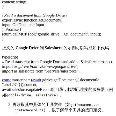
content: string;
}
/
Read a document from Google Drive
/
export async function getDocument(
input: GetDocumentInput
): Promise
{
return callMCPTool
("google_drive__get_document", input);
}
上文的
Google Drive
到
Salesforce
的示例可以写成如下代码：
typescript
// Read transcript from Google Docs and add to Salesforce prospect
import
as gdrive from "./servers/google-drive";
import
as salesforce from "./servers/salesforce";
const
transcript = (
await
gdrive.getDocument({ documentId:
"abc123" })).content;
await salesforce.updateRecord({目录，找到已连接的服务器（例
如
、
）。
google-drive
salesforce
再读取其中具体的工具文件（如
、
getDocument.ts
），以了解每个工具的接口定义。
updateRecord.ts