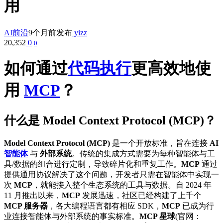
用
AI前沿
9个月前发布
yizz
20,352
0
0
如何通过
代码执行
更高效地使
用
MCP
？
什么是
Model Context Protocol (MCP)
？
Model Context Protocol (MCP)
是一个开放标准，旨在连接
AI
智能体
与
外部系统
。传统的集成方式需要为每种智能体与工
具/数据的组合进行定制，导致碎片化和重复工作。
MCP
通过
提供通用协议解决了这个问题，开发者只需在智能体中实现一
次
MCP
，就能接入整个生态系统的工具与数据。自 2024 年
11 月推出以来，
MCP
发展迅速，社区已经构建了上千个
MCP 服务器
，各大编程语言都有相应 SDK，
MCP
已成为行
业连接智能体与外部系统的事实标准。
MCP 星球
(官网：