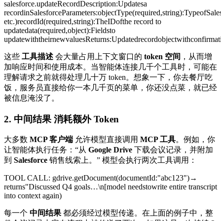
salesforce.updateRecordDescription:Updatesa
recordinSalesforceParameters:objectType(required,string):TypeofSal
etc.)recordId(required,string):TheIDofthe record to
updatedata(required,object):Fieldsto
updatewiththeirnewvaluesReturns:Updatedrecordobjectwithconfirmat
这些
工具描述
会大量占用上下文窗口的
token 空间
，从而增
加响应时间和使用成本。当智能体连接几千个工具时，可能在
理解请求之前就得处理几十万 token。想象一下，你去餐厅吃
饭，服务员直接给你一本几千页的菜单，你还没点菜，就已经
被信息淹没了。
2.
中间结果
消耗额外 Token
大多数
MCP 客户端
允许模型直接调用
MCP 工具
。例如，你
让智能体执行任务：“从
Google Drive
下载会议记录，并附加
到
Salesforce
销售线索上。” 模型会执行两次工具调用：
TOOL CALL: gdrive.getDocument(documentId:"abc123")→
returns"Discussed Q4 goals…\n[model needstowrite entire transcript
into context again)
每一个
中间结果
都必须经过模型传递。在上面的例子中，整