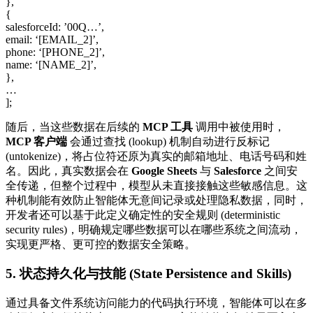
},
{
salesforceId: ’00Q…’,
email: ‘[EMAIL_2]’,
phone: ‘[PHONE_2]’,
name: ‘[NAME_2]’,
},
…
];
随后，当这些数据在后续的
MCP 工具
调用中被使用时，
MCP 客户端
会通过查找 (lookup) 机制自动进行反标记
(untokenize)，将占位符还原为真实的邮箱地址、电话号码和姓
名。因此，真实数据会在
Google Sheets
与
Salesforce
之间安
全传递，但整个过程中，模型从未直接接触这些敏感信息。这
种机制能有效防止智能体无意间记录或处理隐私数据，同时，
开发者还可以基于此定义确定性的安全规则 (deterministic
security rules)，明确规定哪些数据可以在哪些系统之间流动，
实现更严格、更可控的数据安全策略。
5. 状态持久化与技能 (State Persistence and Skills)
通过具备文件系统访问能力的代码执行环境，智能体可以在多