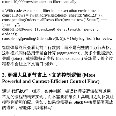
returns10,000rowsincontext to filter manually
// With code execution – filter in the execution environment
const allRows = await gdrive.getSheet({ sheetId: ‘abc123’ });
const pendingOrders = allRows.filter(row => row["Status"] ===
‘pending’);
console.log(
Found ${pendingOrders.length} pending
);
orders
console.log(pendingOrders.slice(0, 5)); // Only log first 5 for review
智能体最终只会看到前 5 行数据，而不是完整的 1 万行表格。
这种模式同样适用于聚合计算 (aggregations)、跨多个数据源的
关联 (joins)，或提取特定字段 (field extraction) 等场景，整个过
程都不会让上下文窗口“爆炸”。
3. 更强大且更节省上下文的控制逻辑 (More
Powerful and Context-Efficient Control Flow)
通过
代码执行
，循环、条件判断、错误处理等逻辑都可以用
常见的编程结构来实现，而不需要在每次工具调用之间反复让
模型判断和响应。例如，如果你需要在
Slack
中接受部署完成
的通知，智能体可以这样写：