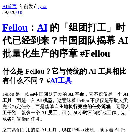
AI前言
1年前发布
yizz
39,026
0
0
Fellou
：
AI
的「组团打工」时
代已经到来？中国团队揭幕 AI
批量化生产的序章 #Fellou
什么是 Fellou？它与传统的 AI 工具相比
有什么不同？ #
AI工具
Fellou 是一款由中国团队开发的
AI 平台
，它不仅仅是一个
AI
工具
，而是一台
AI 机器
。这意味着 Fellou 不仅仅是帮助人类
完成特定任务，而是能够
自主地执行完整的任务流程
，无需人
工干预。就像一个
AI 员工
，可以
24 小时
不间断地工作，完
成各种复杂的任务。
之前我们所用的是 AI 工具，现在 Fellou 出现，预示着 AI 批