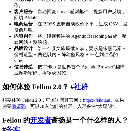
作。
客户服务
：自动回复 Gmail 感谢邮件，提炼用户反馈，
回填 Airtable。
电商运营
：在 BOSS 直聘自动砍价下单，生成 CSV，发
货前对账。
内容创作
：将一段视频讲的 Agentic Reasoning 做成一整
套网站 + 测验题。
品牌设计
：给一个县文旅局做 logo，要求是朱熹元素 +
金柑造型 + 两色以内 + 陈幼坚风格 + 一点刘伯温的
vibe。
信息传递
：把“Fellou 是世界首个 Agentic Browser”翻译
成摩斯密码，再转成 MP3。
如何体验 Fellou 2.0？ #
社群
想要体验 Fellou 2.0，可以访问其官网：
https://fellou.ai
。如果
需要
邀请码
，可以加入他们的社群，入群备注“大聪明”。
Fellou 的
开发者
谢扬是一个什么样的人？
#
务实