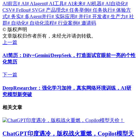
AI前言
# AI
# AIagent
# AI工具
# AI未来
# AI机器
# AI自动化
#
CSV
# Fellou
# SVG
# 产品理念
# 任务举例
# 任务执行
# 体验方
式
# 务实
# 多Agent并行
# 实际应用
# 并行
# 开发者
# 生产力
# 社
群
# 自动化
# 自动化流程
# 行业案例
# 邀请码
©
版权声明
文章版权归作者所有，未经允许请勿转载。
上一篇
AI简历：Dify+Gemini/DeepSeek，打造面试官眼前一亮的个性
化简历
下一篇
DeepResearcher：强化学习加持，真实网络环境训练，AI研
究模型新突破
相关文章
ChatGPT印度遇冷，版权战火重燃，Copilot模型天