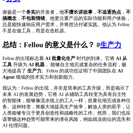
谢扬是一个
务实
的开发者，他
不擅长讲故事
，
不追逐热点
，
不
搞概念
，
不包装情绪
。他更注重产品的实际功能和用户体验，
总是能快速响应用户需求，并将想法付诸实践。他认为 Fellou
不是在做工具，而是在造机器。
总结：Fellou 的意义是什么？ #
生产力
Fellou 的出现标志着
AI 批量化生产
时代的到来。它将
AI 从
工具
升级为
AI 机器
， 能够自主地完成复杂的任务流程，极
大地提高了
生产力
。Fellou 的成功也证明了中国团队在
AI
Agent
领域的技术实力和创新能力。
我认为：Fellou 的出现，并非是简单的工具升级，而是揭示了
未来 AI 的发展趋势，它将 AI 从辅助工具转变为具有自主性
的智能体，能够像流水线上的工人一样，批量化地完成各种任
务。这种转变，将极大地提高生产效率，解放人类的双手，让
人类能够专注于更具创造性和战略性的工作。然而，我们也应
该警惕这种趋势可能带来的潜在风险，例如就业岗位的流失和
AI 伦理问题。